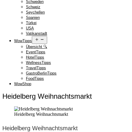
Schweden
Schweiz
Seychellen
Spanien
Türkei
USA
Vatikanstadt
Menü
WowTipps
öffnen
Übersicht 🔍
EventTipps
HotelTipps
WellnessTipps
TravelTipps
GastroBerlinTipps
FoodTipps
WowShop
Heidelberg Weihnachtsmarkt
Heidelberg Weihnachtsmarkt
Heidelberg Weihnachtsmarkt