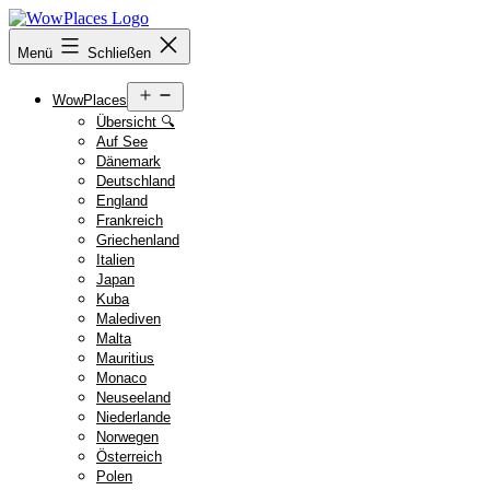
Zum
Inhalt
Reiseblog
Menü
Schließen
springen
WowPlaces.de
Menü
WowPlaces
öffnen
Übersicht 🔍
Auf See
Dänemark
Deutschland
England
Frankreich
Griechenland
Italien
Japan
Kuba
Malediven
Malta
Mauritius
Monaco
Neuseeland
Niederlande
Norwegen
Österreich
Polen