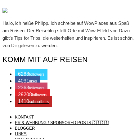
Hallo, ich heiße Philipp. Ich schreibe auf WowPlaces aus Spaß
am Reisen. Der Reiseblog stellt Orte mit Wow-Effekt vor. Dazu
gibt’s Tips for Trips, die weiterhelfen und inspirieren. Es ist schön,
von Dir gelesen zu werden.
KOMM MIT AUF REISEN
6288
followers
4031
likes
2363
followers
29208
followers
1410
subscribers
KONTAKT
/ Free WordPress Plugins and WordPress Themes by
Silicon
PR & WERBUNG / SPONSORED POSTS 🇩🇪🇬🇧
BLOGGER
LINKS
Themes
. Join us right now!