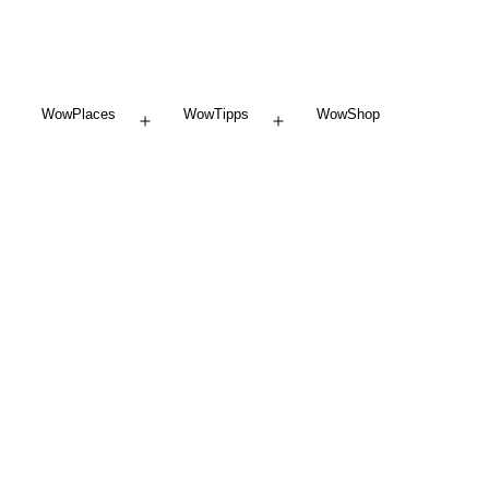
WowPlaces
WowTipps
WowShop
Menü
Menü
öffnen
öffnen