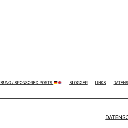
Themes by
Silicon Themes
. Join us right
now!
RBUNG / SPONSORED POSTS
BLOGGER
LINKS
DATEN
DATENS