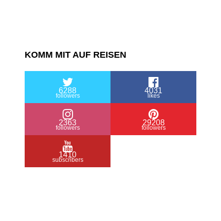
KOMM MIT AUF REISEN
6288
4031
followers
likes
2363
29208
followers
followers
1410
subscribers
/ Free WordPress Plugins and WordPress