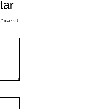
tar
t
*
markiert