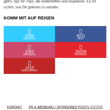
gibt’s Tips for Trips, die weiterhelfen und inspirieren. Es ist
schön, von Dir gelesen zu werden.
KOMM MIT AUF REISEN
6288
4031
followers
likes
2363
29208
followers
followers
1410
subscribers
/ Free WordPress Plugins and WordPress Themes
by
Silicon Themes
. Join us right now!
KONTAKT
PR & WERBUNG / SPONSORED POSTS 🇩🇪🇬🇧