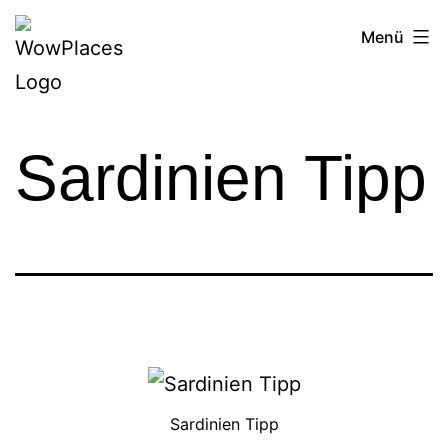
Zum
Reiseblog
Menü
Inhalt
WowPlaces.de
springen
Sardinien Tipp
Sardinien Tipp