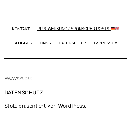
/ Free WordPress Plugins and WordPress Themes
by
Silicon Themes
. Join us right now!
KONTAKT
PR & WERBUNG / SPONSORED POSTS
BLOGGER
LINKS
DATENSCHUTZ
IMPRESSUM
DATENSCHUTZ
Stolz präsentiert von
WordPress
.