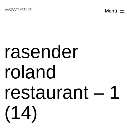
Zum
Reiseblog
Menü
Inhalt
WowPlaces.de
springen
rasender
roland
restaurant – 1
(14)