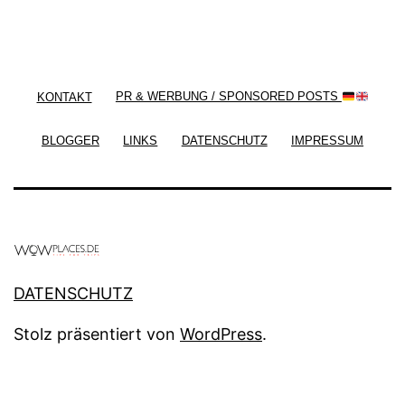
/ Free WordPress Plugins and WordPress Themes
by
Silicon Themes
. Join us right now!
KONTAKT
PR & WERBUNG / SPONSORED POSTS
BLOGGER
LINKS
DATENSCHUTZ
IMPRESSUM
DATENSCHUTZ
Stolz präsentiert von
WordPress
.