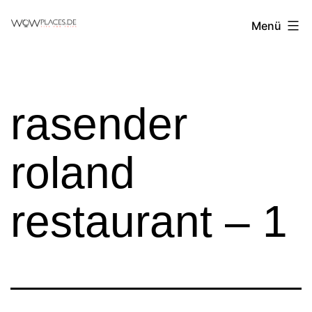
Zum
Reiseblog
Menü
Inhalt
WowPlaces.de
springen
rasender
roland
restaurant – 1