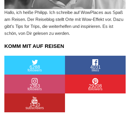
Hallo, ich heiße Philipp. Ich schreibe auf WowPlaces aus Spaß
am Reisen. Der Reiseblog stellt Orte mit Wow-Effekt vor. Dazu
gibt’s Tips for Trips, die weiterhelfen und inspirieren. Es ist
schön, von Dir gelesen zu werden.
KOMM MIT AUF REISEN
6288
4031
followers
likes
2363
29208
followers
followers
1410
subscribers
/ Free WordPress Plugins and WordPress Themes