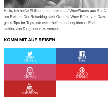
Hallo, ich heiße Philipp. Ich schreibe auf WowPlaces aus Spaß
am Reisen. Der Reiseblog stellt Orte mit Wow-Effekt vor. Dazu
gibt’s Tips for Trips, die weiterhelfen und inspirieren. Es ist
schön, von Dir gelesen zu werden.
KOMM MIT AUF REISEN
6288
4031
followers
likes
2363
29208
followers
followers
1410
subscribers
/ Free WordPress Plugins and WordPress Themes