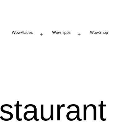
WowPlaces
WowTipps
WowShop
Menü
Menü
öffnen
öffnen
staurant