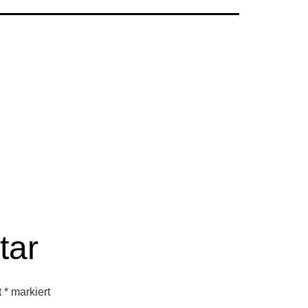
tar
t
*
markiert