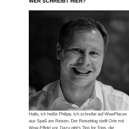
WER SCHREIBT HIER?
Hallo, ich heiße Philipp. Ich schreibe auf WowPlaces
aus Spaß am Reisen. Der Reiseblog stellt Orte mit
Wow-Effekt vor. Dazu gibt’s Tips for Trips, die