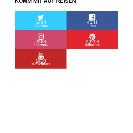
KOMM MIT AUF REISEN
6288
4031
followers
likes
2363
29208
followers
followers
1410
subscribers
/ Free WordPress Plugins and WordPress
Themes by
Silicon Themes
. Join us right
now!