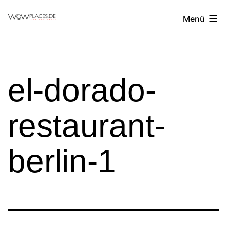
Zum
Reiseblog
Menü
Inhalt
WowPlaces.de
springen
el-dorado-
restaurant-
berlin-1