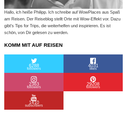
Hallo, ich heiße Philipp. Ich schreibe auf WowPlaces aus Spaß
am Reisen. Der Reiseblog stellt Orte mit Wow-Effekt vor. Dazu
gibt’s Tips for Trips, die weiterhelfen und inspirieren. Es ist
schön, von Dir gelesen zu werden.
KOMM MIT AUF REISEN
6288
4031
followers
likes
2363
29208
followers
followers
1410
subscribers
/ Free WordPress Plugins and WordPress Themes