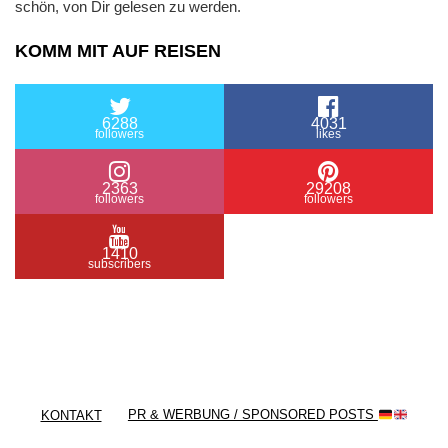
schön, von Dir gelesen zu werden.
KOMM MIT AUF REISEN
6288
4031
followers
likes
2363
29208
followers
followers
1410
subscribers
/ Free WordPress Plugins and WordPress Themes
by
Silicon Themes
. Join us right now!
KONTAKT
PR & WERBUNG / SPONSORED POSTS