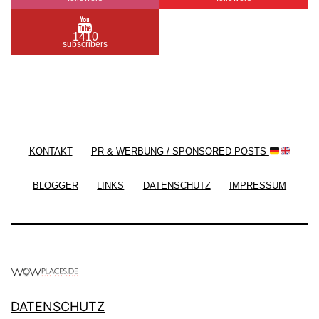
1410
subscribers
/ Free WordPress Plugins and WordPress Themes
by
Silicon Themes
. Join us right now!
KONTAKT
PR & WERBUNG / SPONSORED POSTS
BLOGGER
LINKS
DATENSCHUTZ
IMPRESSUM
DATENSCHUTZ