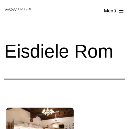
Zum
Reiseblog
Menü
Inhalt
WowPlaces.de
springen
Eisdiele Rom