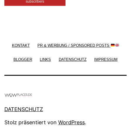
subscribers
/ Free WordPress Plugins and WordPress Themes
by
Silicon Themes
. Join us right now!
KONTAKT
PR & WERBUNG / SPONSORED POSTS
BLOGGER
LINKS
DATENSCHUTZ
IMPRESSUM
DATENSCHUTZ
Stolz präsentiert von
WordPress
.