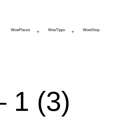
WowPlaces
WowTipps
WowShop
Menü
Menü
öffnen
öffnen
 1 (3)