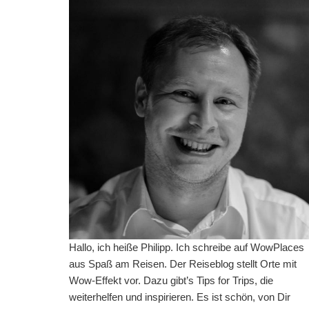
Hallo, ich heiße Philipp. Ich schreibe auf WowPlaces
aus Spaß am Reisen. Der Reiseblog stellt Orte mit
Wow-Effekt vor. Dazu gibt’s Tips for Trips, die
weiterhelfen und inspirieren. Es ist schön, von Dir