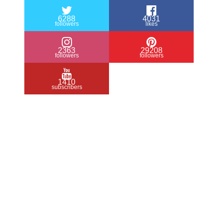
6288
4031
followers
likes
2363
29208
followers
followers
1410
subscribers
/ Free WordPress Plugins and WordPress
Themes by
Silicon Themes
. Join us right
now!