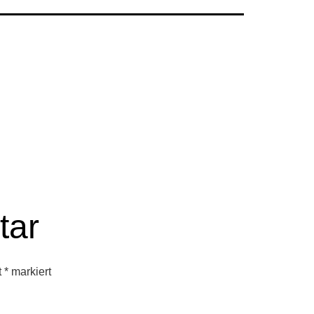
tar
t
*
markiert