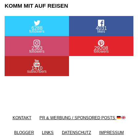
KOMM MIT AUF REISEN
6288
4031
followers
likes
2363
29208
followers
followers
1410
subscribers
/ Free WordPress Plugins and WordPress Themes
by
Silicon Themes
. Join us right now!
KONTAKT
PR & WERBUNG / SPONSORED POSTS
BLOGGER
LINKS
DATENSCHUTZ
IMPRESSUM