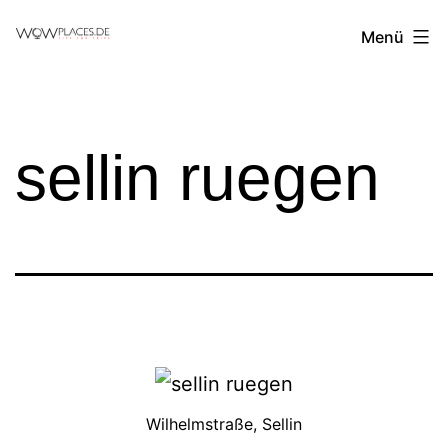
Zum
Reiseblog
Menü
Inhalt
WowPlaces.de
springen
sellin ruegen
Wilhelmstraße, Sellin