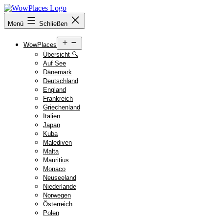
Zum
Inhalt
Reiseblog
Menü
Schließen
springen
WowPlaces.de
Menü
WowPlaces
öffnen
Übersicht 🔍
Auf See
Dänemark
Deutschland
England
Frankreich
Griechenland
Italien
Japan
Kuba
Malediven
Malta
Mauritius
Monaco
Neuseeland
Niederlande
Norwegen
Österreich
Polen