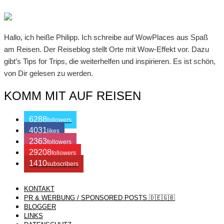
Hallo, ich heiße Philipp. Ich schreibe auf WowPlaces aus Spaß
am Reisen. Der Reiseblog stellt Orte mit Wow-Effekt vor. Dazu
gibt’s Tips for Trips, die weiterhelfen und inspirieren. Es ist schön,
von Dir gelesen zu werden.
KOMM MIT AUF REISEN
6288
followers
4031
likes
2363
followers
29208
followers
1410
subscribers
KONTAKT
/ Free WordPress Plugins and WordPress Themes by
Silicon
PR & WERBUNG / SPONSORED POSTS 🇩🇪🇬🇧
BLOGGER
LINKS
Themes
. Join us right now!