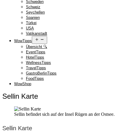
Schweden
Schweiz
Seychellen
Spanien
Türkei
USA
Vatikanstadt
Menü
WowTipps
öffnen
Übersicht 🔍
EventTipps
HotelTipps
WellnessTipps
TravelTipps
GastroBerlinTipps
FoodTipps
WowShop
Sellin Karte
Sellin befindet sich auf der Insel Rügen an der Ostsee.
Sellin Karte