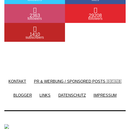
2363
29208
followers
followers
1410
subscribers
/ Free WordPress Plugins and WordPress Themes
by
Silicon Themes
. Join us right now!
KONTAKT
PR & WERBUNG / SPONSORED POSTS 🇩🇪🇬🇧
BLOGGER
LINKS
DATENSCHUTZ
IMPRESSUM