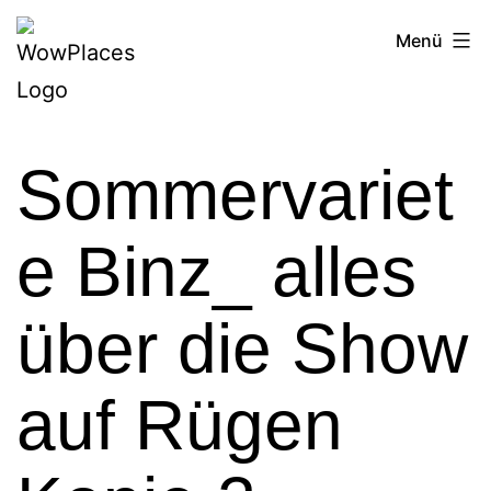
Zum
Reiseblog
Menü
Inhalt
WowPlaces.de
springen
Sommervariet
e Binz_ alles
über die Show
auf Rügen