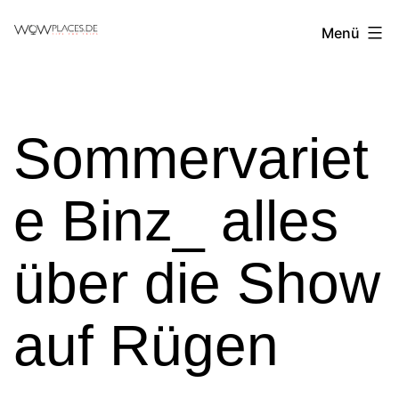
Zum
Reiseblog
Menü
Inhalt
WowPlaces.de
springen
Sommervariet
e Binz_ alles
über die Show
auf Rügen