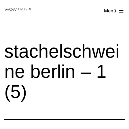
Zum
Reiseblog
Menü
Inhalt
WowPlaces.de
springen
stachelschwei
ne berlin – 1
(5)