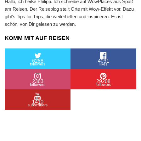
Hallo, ich heiße Philipp. Ich schreibe auf WowPlaces aus Spaß
am Reisen. Der Reiseblog stellt Orte mit Wow-Effekt vor. Dazu
gibt’s Tips for Trips, die weiterhelfen und inspirieren. Es ist
schön, von Dir gelesen zu werden.
KOMM MIT AUF REISEN
6288
4031
followers
likes
2363
29208
followers
followers
1410
subscribers
/ Free WordPress Plugins and WordPress Themes