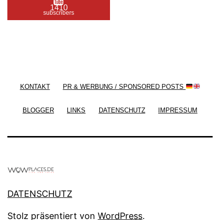
1410
subscribers
/ Free WordPress Plugins and WordPress Themes
by
Silicon Themes
. Join us right now!
KONTAKT
PR & WERBUNG / SPONSORED POSTS
BLOGGER
LINKS
DATENSCHUTZ
IMPRESSUM
DATENSCHUTZ
Stolz präsentiert von
WordPress
.