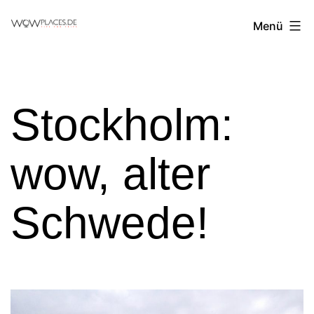
Zum
Reiseblog
Menü
Inhalt
WowPlaces.de
springen
Stockholm:
wow, alter
Schwede!