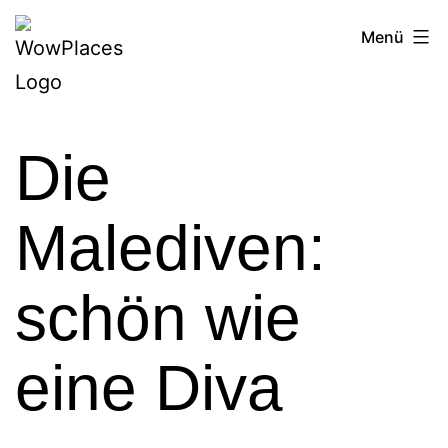
Zum
Reiseblog
Menü
Inhalt
WowPlaces.de
springen
Die
Malediven:
schön wie
eine Diva