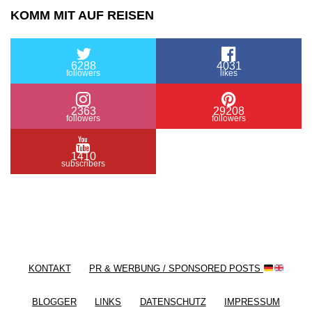
KOMM MIT AUF REISEN
6288
4031
followers
likes
2363
29208
followers
followers
1410
subscribers
/ Free WordPress Plugins and WordPress Themes
by
Silicon Themes
. Join us right now!
KONTAKT
PR & WERBUNG / SPONSORED POSTS
BLOGGER
LINKS
DATENSCHUTZ
IMPRESSUM