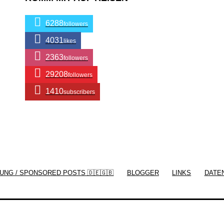
6288
followers
4031
likes
2363
followers
29208
followers
1410
subscribers
/ Free WordPress Plugins and WordPress
Themes by
Silicon Themes
. Join us right
UNG / SPONSORED POSTS 🇩🇪🇬🇧
BLOGGER
LINKS
DATE
now!