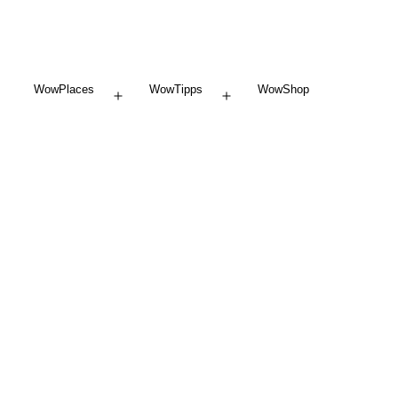
WowPlaces
WowTipps
WowShop
Menü
Menü
öffnen
öffnen