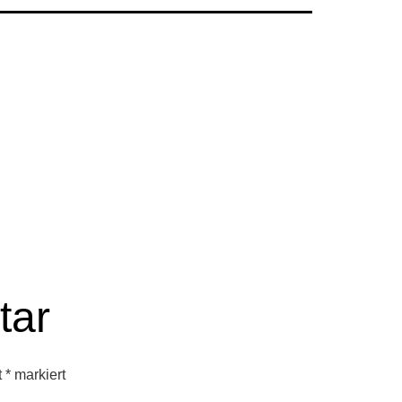
tar
t
*
markiert