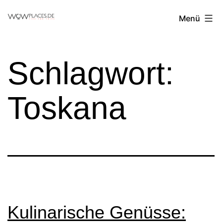
Zum
Reiseblog
Menü
Inhalt
WowPlaces.de
springen
Schlagwort:
Toskana
Kulinarische Genüsse: