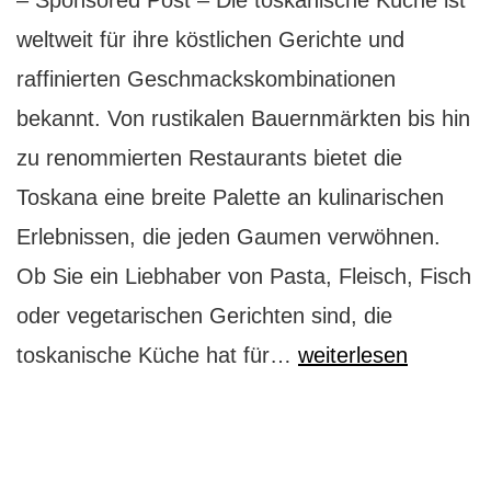
– Sponsored Post – Die toskanische Küche ist
weltweit für ihre köstlichen Gerichte und
raffinierten Geschmackskombinationen
bekannt. Von rustikalen Bauernmärkten bis hin
zu renommierten Restaurants bietet die
Toskana eine breite Palette an kulinarischen
Erlebnissen, die jeden Gaumen verwöhnen.
Ob Sie ein Liebhaber von Pasta, Fleisch, Fisch
oder vegetarischen Gerichten sind, die
Kulinarische
toskanische Küche hat für…
weiterlesen
Genüsse:
Genießen
Sie