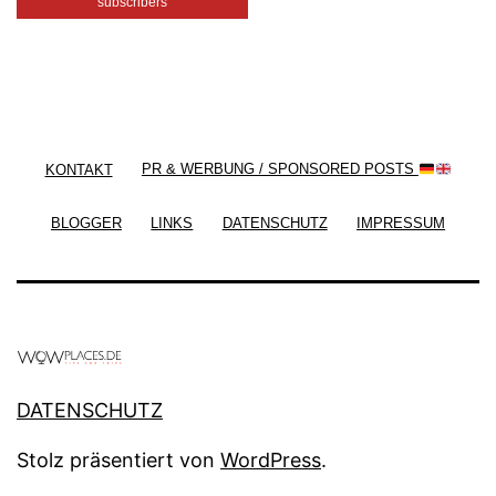
subscribers
/ Free WordPress Plugins and WordPress Themes
by
Silicon Themes
. Join us right now!
KONTAKT
PR & WERBUNG / SPONSORED POSTS
BLOGGER
LINKS
DATENSCHUTZ
IMPRESSUM
DATENSCHUTZ
Stolz präsentiert von
WordPress
.