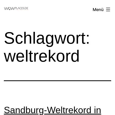
Zum
Reiseblog
Menü
Inhalt
WowPlaces.de
springen
Schlagwort:
weltrekord
Sandburg-Weltrekord in