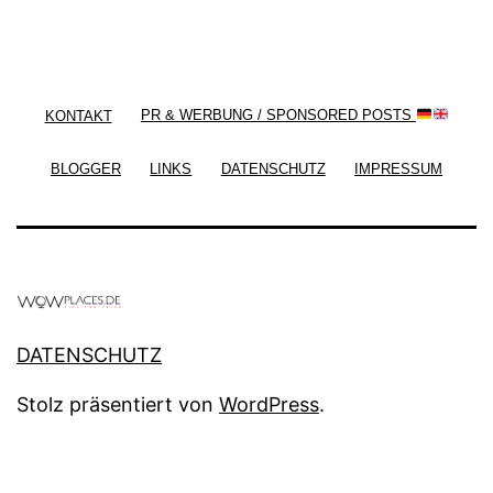
/ Free WordPress Plugins and WordPress Themes
by
Silicon Themes
. Join us right now!
KONTAKT
PR & WERBUNG / SPONSORED POSTS
BLOGGER
LINKS
DATENSCHUTZ
IMPRESSUM
DATENSCHUTZ
Stolz präsentiert von
WordPress
.