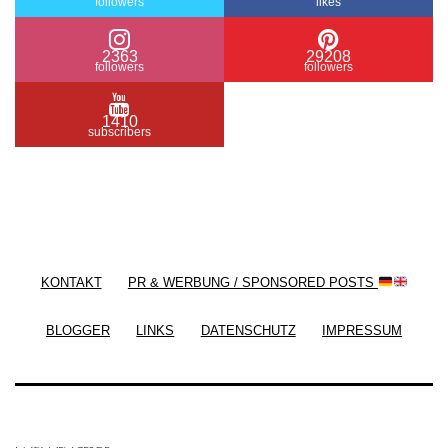
followers
likes
2363
29208
followers
followers
1410
subscribers
/ Free WordPress Plugins and WordPress Themes
by
Silicon Themes
. Join us right now!
KONTAKT
PR & WERBUNG / SPONSORED POSTS
BLOGGER
LINKS
DATENSCHUTZ
IMPRESSUM