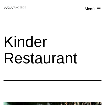
Zum
Reiseblog
Menü
Inhalt
WowPlaces.de
springen
Kinder
Restaurant