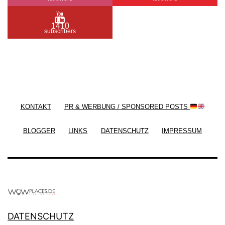
1410
subscribers
/ Free WordPress Plugins and WordPress Themes
by
Silicon Themes
. Join us right now!
KONTAKT
PR & WERBUNG / SPONSORED POSTS
BLOGGER
LINKS
DATENSCHUTZ
IMPRESSUM
DATENSCHUTZ