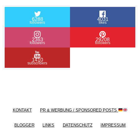
6288
4031
followers
likes
2363
29208
followers
followers
1410
subscribers
/ Free WordPress Plugins and WordPress Themes
by
Silicon Themes
. Join us right now!
KONTAKT
PR & WERBUNG / SPONSORED POSTS
BLOGGER
LINKS
DATENSCHUTZ
IMPRESSUM