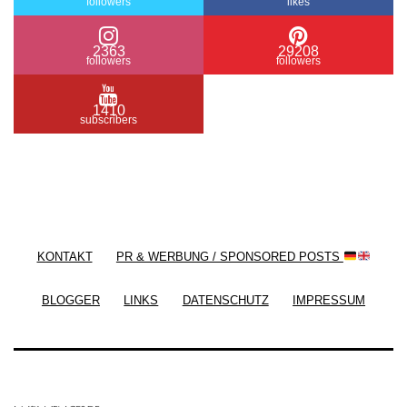
followers
likes
2363
29208
followers
followers
1410
subscribers
/ Free WordPress Plugins and WordPress Themes
by
Silicon Themes
. Join us right now!
KONTAKT
PR & WERBUNG / SPONSORED POSTS
BLOGGER
LINKS
DATENSCHUTZ
IMPRESSUM