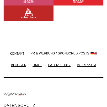
followers
followers
1410
subscribers
/ Free WordPress Plugins and WordPress Themes
by
Silicon Themes
. Join us right now!
KONTAKT
PR & WERBUNG / SPONSORED POSTS
BLOGGER
LINKS
DATENSCHUTZ
IMPRESSUM
DATENSCHUTZ