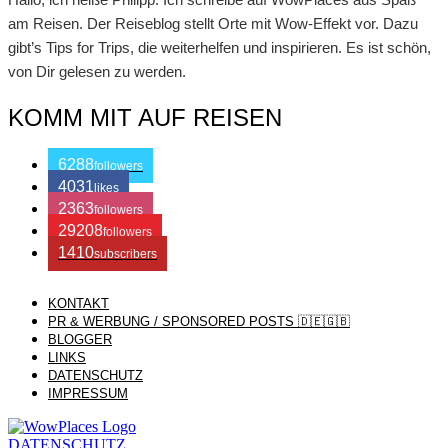
am Reisen. Der Reiseblog stellt Orte mit Wow-Effekt vor. Dazu
gibt’s Tips for Trips, die weiterhelfen und inspirieren. Es ist schön,
von Dir gelesen zu werden.
KOMM MIT AUF REISEN
6288
followers
4031
likes
2363
followers
29208
followers
1410
subscribers
KONTAKT
/ Free WordPress Plugins and WordPress Themes by
Silicon
PR & WERBUNG / SPONSORED POSTS 🇩🇪🇬🇧
BLOGGER
LINKS
Themes
. Join us right now!
DATENSCHUTZ
IMPRESSUM
DATENSCHUTZ