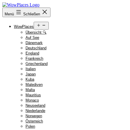
Zum
Inhalt
Reiseblog
Menü
Schließen
springen
WowPlaces.de
Menü
WowPlaces
öffnen
Übersicht 🔍
Auf See
Dänemark
Deutschland
England
Frankreich
Griechenland
Italien
Japan
Kuba
Malediven
Malta
Mauritius
Monaco
Neuseeland
Niederlande
Norwegen
Österreich
Polen