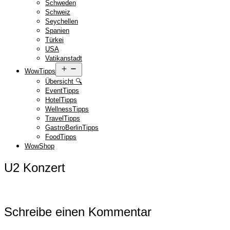
Schweden
Schweiz
Seychellen
Spanien
Türkei
USA
Vatikanstadt
Menü
WowTipps
öffnen
Übersicht 🔍
EventTipps
HotelTipps
WellnessTipps
TravelTipps
GastroBerlinTipps
FoodTipps
WowShop
U2 Konzert
Schreibe einen Kommentar