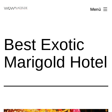
Zum
Reiseblog
Menü
Inhalt
WowPlaces.de
springen
Best Exotic
Marigold Hotel