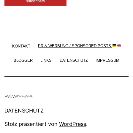
subscribers
/ Free WordPress Plugins and WordPress Themes
by
Silicon Themes
. Join us right now!
KONTAKT
PR & WERBUNG / SPONSORED POSTS
BLOGGER
LINKS
DATENSCHUTZ
IMPRESSUM
DATENSCHUTZ
Stolz präsentiert von
WordPress
.