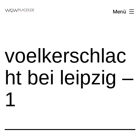
Zum
Reiseblog
Menü
Inhalt
WowPlaces.de
springen
voelkerschlac
ht bei leipzig –
1