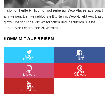
Hallo, ich heiße Philipp. Ich schreibe auf WowPlaces aus Spaß
am Reisen. Der Reiseblog stellt Orte mit Wow-Effekt vor. Dazu
gibt’s Tips for Trips, die weiterhelfen und inspirieren. Es ist
schön, von Dir gelesen zu werden.
KOMM MIT AUF REISEN
6288
4031
followers
likes
2363
29208
followers
followers
1410
subscribers
/ Free WordPress Plugins and WordPress Themes