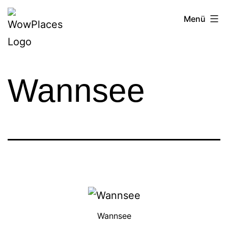
Zum
Reiseblog
Menü
Inhalt
WowPlaces.de
springen
Wannsee
Wannsee