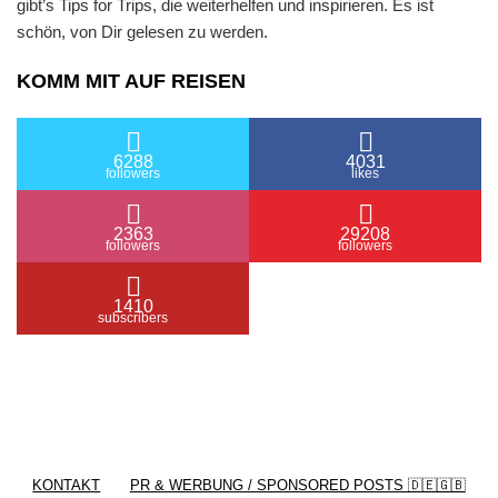
gibt’s Tips for Trips, die weiterhelfen und inspirieren. Es ist
schön, von Dir gelesen zu werden.
KOMM MIT AUF REISEN
6288
4031
followers
likes
2363
29208
followers
followers
1410
subscribers
/ Free WordPress Plugins and WordPress Themes
by
Silicon Themes
. Join us right now!
KONTAKT
PR & WERBUNG / SPONSORED POSTS 🇩🇪🇬🇧