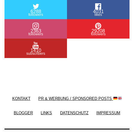
6288
4031
followers
likes
2363
29208
followers
followers
1410
subscribers
/ Free WordPress Plugins and WordPress Themes
by
Silicon Themes
. Join us right now!
KONTAKT
PR & WERBUNG / SPONSORED POSTS
BLOGGER
LINKS
DATENSCHUTZ
IMPRESSUM