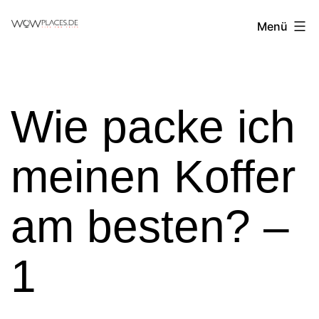
Zum
Reiseblog
Menü
Inhalt
WowPlaces.de
springen
Wie packe ich
meinen Koffer
am besten? –
1