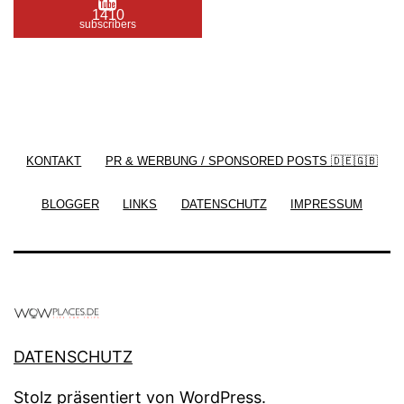
1410
subscribers
/ Free WordPress Plugins and WordPress Themes
by
Silicon Themes
. Join us right now!
KONTAKT
PR & WERBUNG / SPONSORED POSTS 🇩🇪🇬🇧
BLOGGER
LINKS
DATENSCHUTZ
IMPRESSUM
DATENSCHUTZ
Stolz präsentiert von
WordPress
.