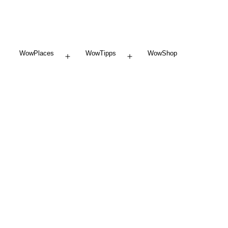
WowPlaces
WowTipps
WowShop
Menü
Menü
öffnen
öffnen