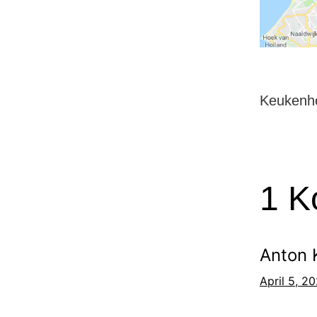
Keukenho
1 K
Anton 
April 5, 2