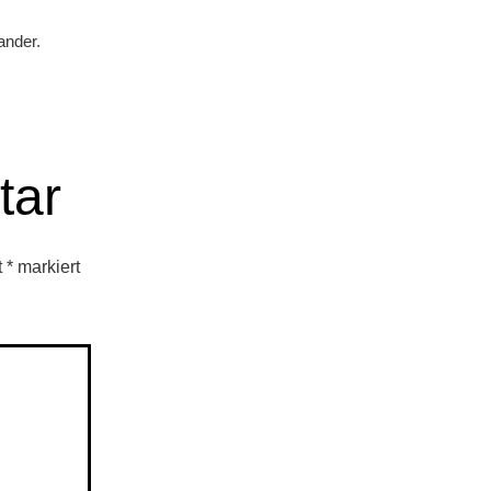
ander.
tar
t
*
markiert