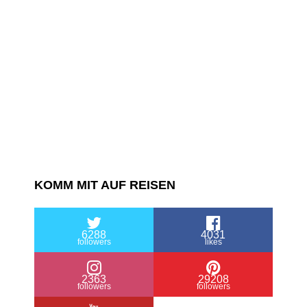
KOMM MIT AUF REISEN
6288
4031
followers
likes
2363
29208
followers
followers