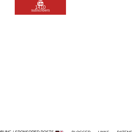
1410
subscribers
/ Free WordPress Plugins and WordPress
Themes by
Silicon Themes
. Join us right
now!