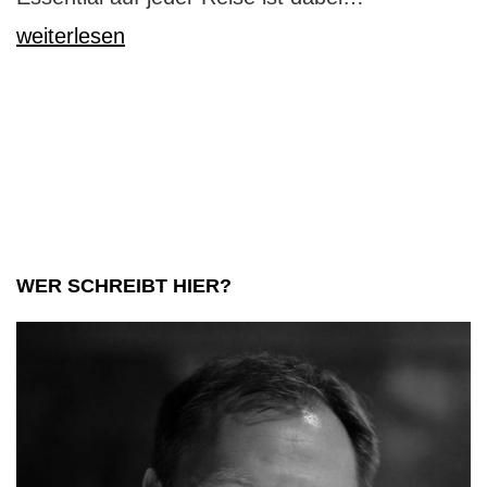
besten
weiterlesen
Koffer
für
Reisen
finden:
umfassende
Ratgeber
WER SCHREIBT HIER?
für
Abenteurer