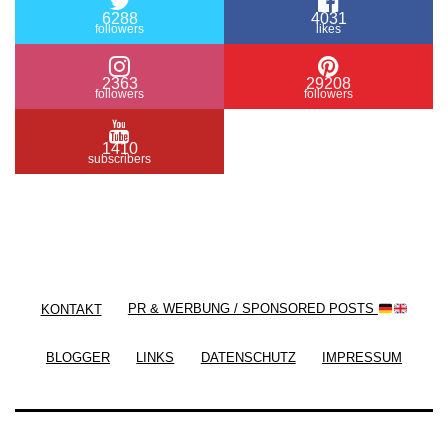
6288
4031
followers
likes
2363
29208
followers
followers
1410
subscribers
/ Free WordPress Plugins and WordPress Themes
by
Silicon Themes
. Join us right now!
KONTAKT
PR & WERBUNG / SPONSORED POSTS
BLOGGER
LINKS
DATENSCHUTZ
IMPRESSUM