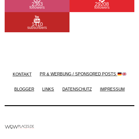
2363
29208
followers
followers
1410
subscribers
/ Free WordPress Plugins and WordPress Themes
by
Silicon Themes
. Join us right now!
KONTAKT
PR & WERBUNG / SPONSORED POSTS
BLOGGER
LINKS
DATENSCHUTZ
IMPRESSUM