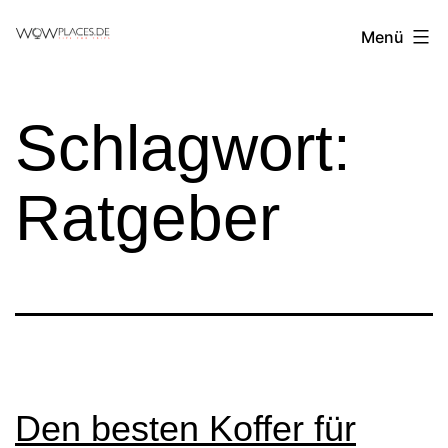
Zum
Reiseblog
Menü
Inhalt
WowPlaces.de
springen
Schlagwort:
Ratgeber
Den besten Koffer für