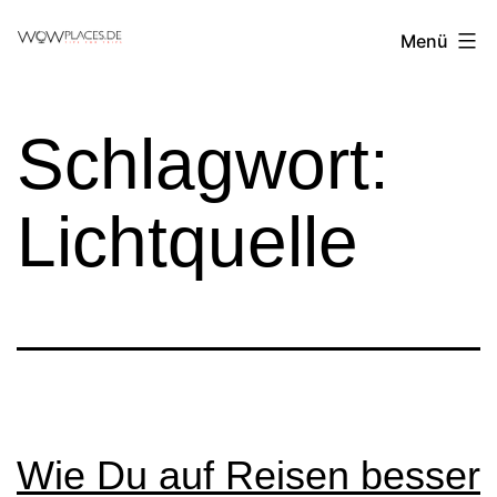
Zum
Reiseblog
Menü
Inhalt
WowPlaces.de
springen
Schlagwort:
Lichtquelle
Wie Du auf Reisen besser