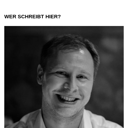
schläfst
WER SCHREIBT HIER?