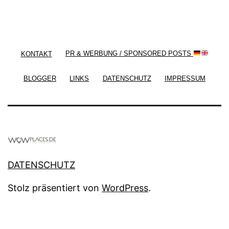
/ Free WordPress Plugins and WordPress Themes
by
Silicon Themes
. Join us right now!
KONTAKT
PR & WERBUNG / SPONSORED POSTS
BLOGGER
LINKS
DATENSCHUTZ
IMPRESSUM
DATENSCHUTZ
Stolz präsentiert von
WordPress
.