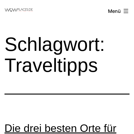
Zum
Reiseblog
Menü
Inhalt
WowPlaces.de
springen
Schlagwort:
Traveltipps
Die drei besten Orte für