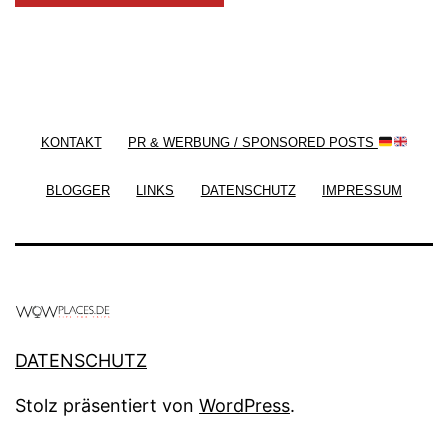
/ Free WordPress Plugins and WordPress Themes
by
Silicon Themes
. Join us right now!
KONTAKT
PR & WERBUNG / SPONSORED POSTS
BLOGGER
LINKS
DATENSCHUTZ
IMPRESSUM
DATENSCHUTZ
Stolz präsentiert von
WordPress
.