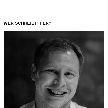
für
digitale
Nomaden.
WER SCHREIBT HIER?
￼