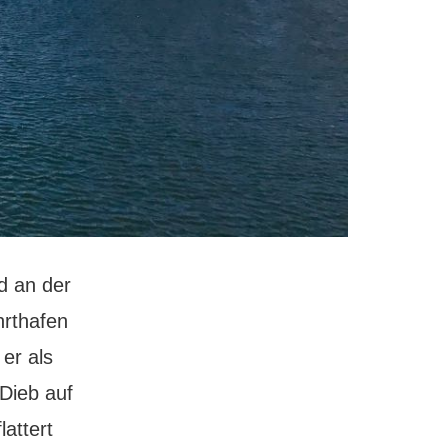
 an der
hrthafen
 er als
 Dieb auf
lattert