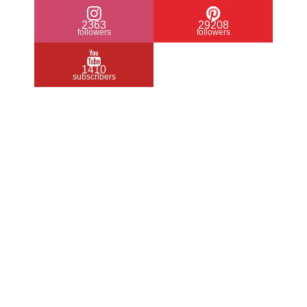
2363
29208
followers
followers
1410
subscribers
/ Free WordPress Plugins and WordPress
Themes by
Silicon Themes
. Join us right
now!