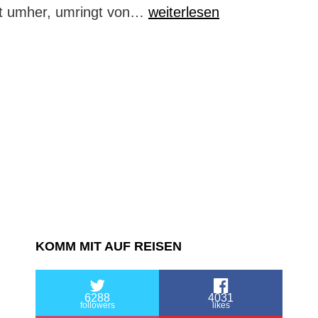
Wow-
t umher, umringt von…
weiterlesen
Wochenende
in
Warnemünde
KOMM MIT AUF REISEN
6288
4031
followers
likes