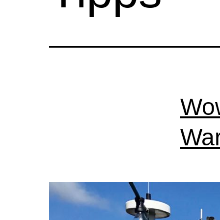
Wow
Wa