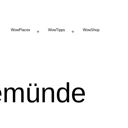
WowPlaces
WowTipps
WowShop
Menü
Menü
öffnen
öffnen
emünde