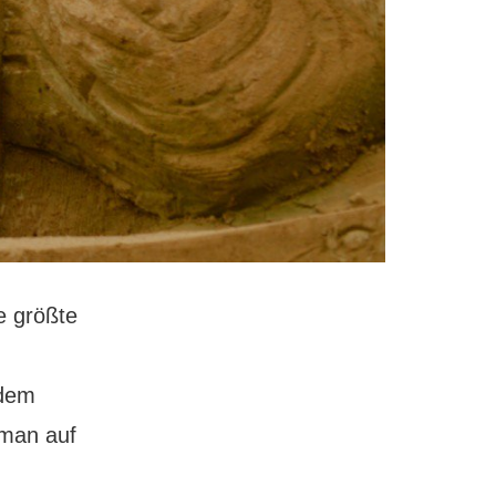
e größte
 dem
 man auf