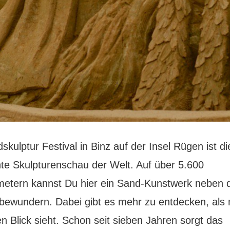
kulptur Festival in Binz auf der Insel Rügen ist di
te Skulpturenschau der Welt. Auf über 5.600
etern kannst Du hier ein Sand-Kunstwerk neben
bewundern. Dabei gibt es mehr zu entdecken, als
n Blick sieht. Schon seit sieben Jahren sorgt das