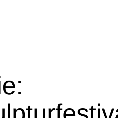
ie:
pturfestiv