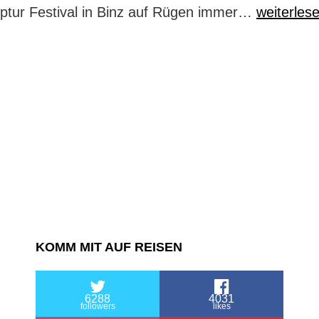
Sandskulp
ptur Festival in Binz auf Rügen immer…
weiterles
Festival:
der
Zoo
aus
Sand
KOMM MIT AUF REISEN
6288
4031
followers
likes