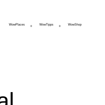
WowPlaces
WowTipps
WowShop
Menü
Menü
öffnen
öffnen
al