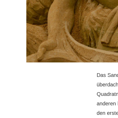
Das Sands
überdach
Quadratm
anderen 
den erste