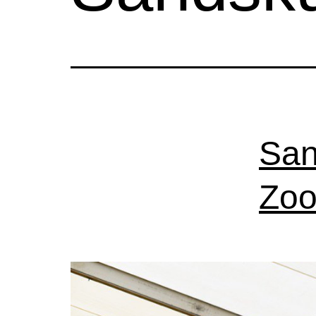
San
Zoo