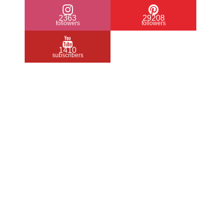
2363
29208
followers
followers
1410
subscribers
/ Free WordPress Plugins and WordPress
Themes by
Silicon Themes
. Join us right
now!