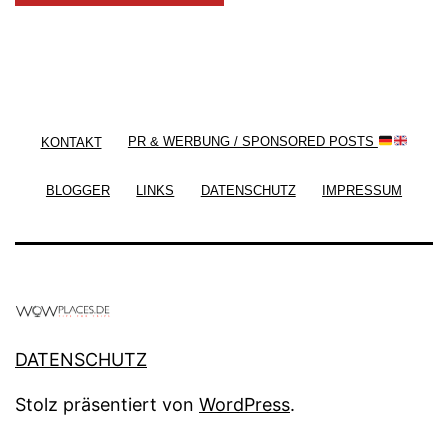
/ Free WordPress Plugins and WordPress Themes
by
Silicon Themes
. Join us right now!
KONTAKT
PR & WERBUNG / SPONSORED POSTS
BLOGGER
LINKS
DATENSCHUTZ
IMPRESSUM
DATENSCHUTZ
Stolz präsentiert von
WordPress
.