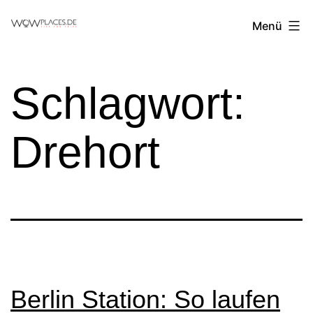
Zum
Reiseblog
Menü
Inhalt
WowPlaces.de
springen
Schlagwort:
Drehort
Berlin Station: So laufen