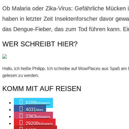
Ob Malaria oder Zika-Virus: Gefährliche Mücken 
haben in letzter Zeit Insektenforscher davor gewa
das Dengue-Fieber, das zum Tod führen kann. 
WER SCHREIBT HIER?
Hallo, ich heiße Philipp. Ich schreibe auf WowPlaces aus Spaß am Rei
gelesen zu werden.
KOMM MIT AUF REISEN
6288
followers
4031
likes
2363
followers
29208
followers