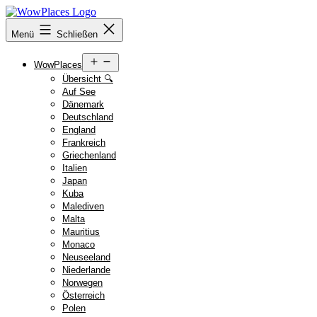
Zum
Inhalt
Reiseblog
Menü
Schließen
springen
WowPlaces.de
Menü
WowPlaces
öffnen
Übersicht 🔍
Auf See
Dänemark
Deutschland
England
Frankreich
Griechenland
Italien
Japan
Kuba
Malediven
Malta
Mauritius
Monaco
Neuseeland
Niederlande
Norwegen
Österreich
Polen