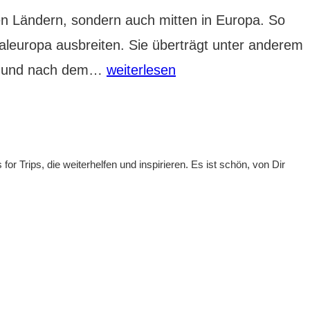
en Ländern, sondern auch mitten in Europa. So
raleuropa ausbreiten. Sie überträgt unter anderem
Gefährliche
or und nach dem…
weiterlesen
Mücken:
So
schützt
or Trips, die weiterhelfen und inspirieren. Es ist schön, von Dir
Du
Dich