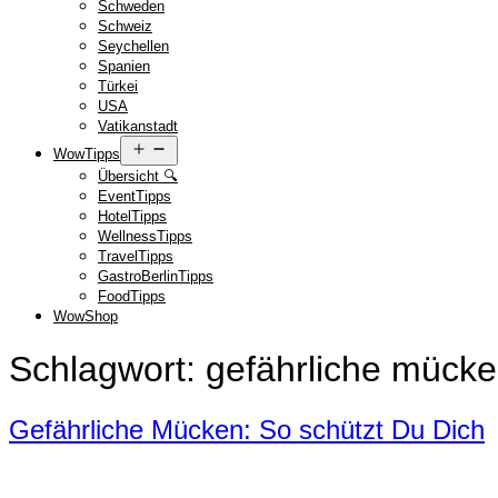
Schweden
Schweiz
Seychellen
Spanien
Türkei
USA
Vatikanstadt
Menü
WowTipps
öffnen
Übersicht 🔍
EventTipps
HotelTipps
WellnessTipps
TravelTipps
GastroBerlinTipps
FoodTipps
WowShop
Schlagwort:
gefährliche mück
Gefährliche Mücken: So schützt Du Dich