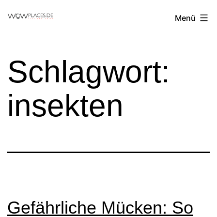
Zum
Reiseblog
Menü
Inhalt
WowPlaces.de
springen
Schlagwort:
insekten
Gefährliche Mücken: So