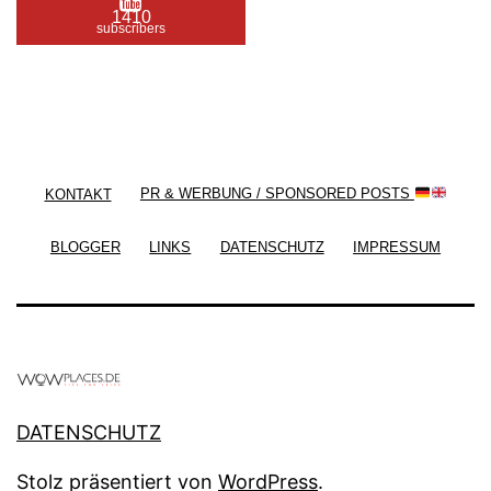
1410
subscribers
/ Free WordPress Plugins and WordPress Themes
by
Silicon Themes
. Join us right now!
KONTAKT
PR & WERBUNG / SPONSORED POSTS
BLOGGER
LINKS
DATENSCHUTZ
IMPRESSUM
DATENSCHUTZ
Stolz präsentiert von
WordPress
.