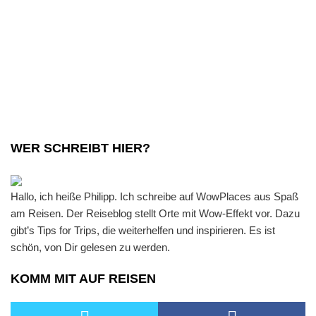
Sehenswürdigkeiten
die
Top
Ten
der
Designstadt
WER SCHREIBT HIER?
Hallo, ich heiße Philipp. Ich schreibe auf WowPlaces aus Spaß
am Reisen. Der Reiseblog stellt Orte mit Wow-Effekt vor. Dazu
gibt’s Tips for Trips, die weiterhelfen und inspirieren. Es ist
schön, von Dir gelesen zu werden.
KOMM MIT AUF REISEN