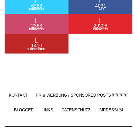
6288
4031
followers
likes
2363
29208
followers
followers
1410
subscribers
/ Free WordPress Plugins and WordPress Themes
by
Silicon Themes
. Join us right now!
KONTAKT
PR & WERBUNG / SPONSORED POSTS 🇩🇪🇬🇧
BLOGGER
LINKS
DATENSCHUTZ
IMPRESSUM