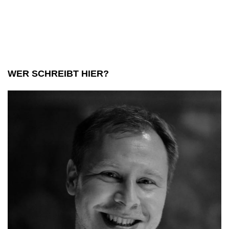
im
Interv
WER SCHREIBT HIER?