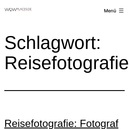
Zum
Reiseblog
Menü
Inhalt
WowPlaces.de
springen
Schlagwort:
Reisefotografie
Reisefotografie: Fotograf