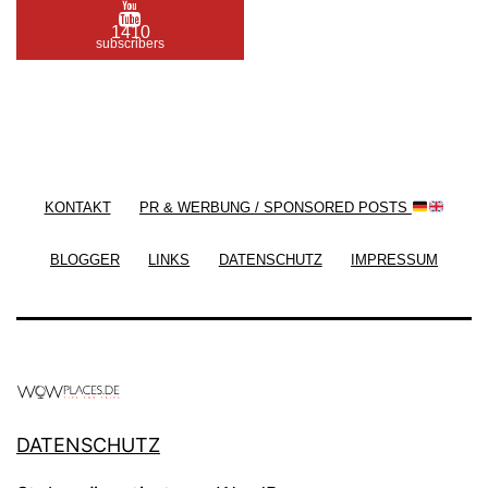
1410
subscribers
/ Free WordPress Plugins and WordPress Themes
by
Silicon Themes
. Join us right now!
KONTAKT
PR & WERBUNG / SPONSORED POSTS
BLOGGER
LINKS
DATENSCHUTZ
IMPRESSUM
DATENSCHUTZ