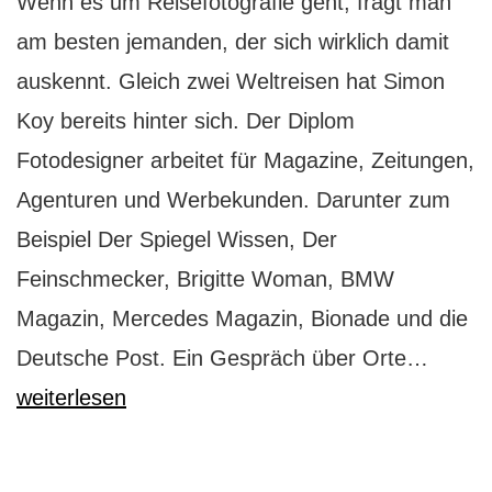
Wenn es um Reisefotografie geht, fragt man
am besten jemanden, der sich wirklich damit
auskennt. Gleich zwei Weltreisen hat Simon
Koy bereits hinter sich. Der Diplom
Fotodesigner arbeitet für Magazine, Zeitungen,
Agenturen und Werbekunden. Darunter zum
Beispiel Der Spiegel Wissen, Der
Feinschmecker, Brigitte Woman, BMW
Magazin, Mercedes Magazin, Bionade und die
Reisef
Deutsche Post. Ein Gespräch über Orte…
Fotogr
weiterlesen
Simon
Koy