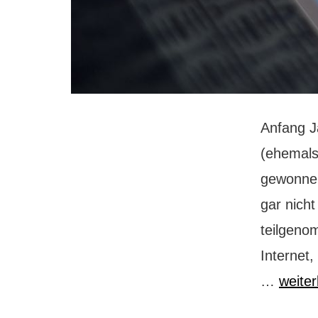
Anfang J
(ehemals 
gewonnen
gar nich
teilgeno
Internet
Wie
…
weiter
ich