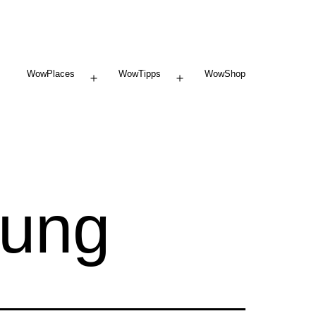
WowPlaces
WowTipps
WowShop
Menü
Menü
öffnen
öffnen
sung