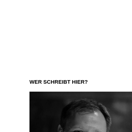
das
Passe
X
Gewin
gewa
WER SCHREIBT HIER?