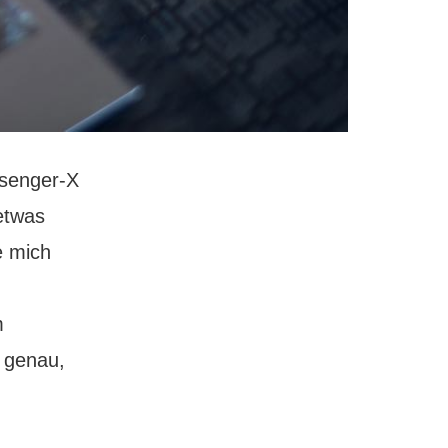
ssenger-X
 etwas
e mich
m
a genau,