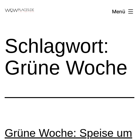
Zum
Reiseblog
Menü
Inhalt
WowPlaces.de
springen
Schlagwort:
Grüne Woche
Grüne Woche: Speise um