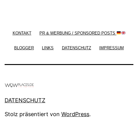
/ Free WordPress Plugins and WordPress Themes
by
Silicon Themes
. Join us right now!
KONTAKT
PR & WERBUNG / SPONSORED POSTS
BLOGGER
LINKS
DATENSCHUTZ
IMPRESSUM
DATENSCHUTZ
Stolz präsentiert von
WordPress
.